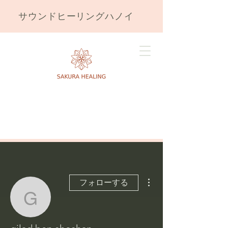
サウンドヒーリングハノイ
その他
フォローする
gilad.ben.shoshan